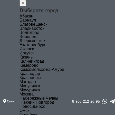
×
Выберите город
Абакан
Барнаул
Благовещенск
Владивосток
Волгоград
Воронеж
Дзержинское
Екатеринбург
Ижевск
Иркутск
Казань
Калининград
Кемерово
Комсомольск-на-Амуре
Краснодар
Красноярск
Магадан
Минусинск
Мичуринск
Москва
Набережные Челны
8-908-212-20-95
Сочи
Нижний Новгород
Новосибирск
Омск
Оренбург