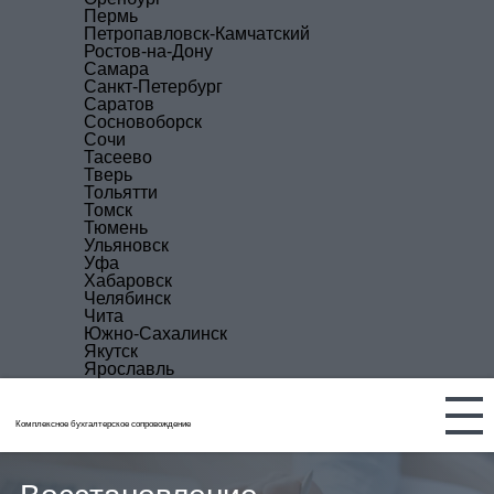
Пермь
Петропавловск-Камчатский
Ростов-на-Дону
Самара
Санкт-Петербург
Саратов
Сосновоборск
Сочи
Тасеево
Тверь
Тольятти
Томск
Тюмень
Ульяновск
Уфа
Хабаровск
Челябинск
Чита
Южно-Сахалинск
Якутск
Ярославль
Комплексное бухгалтерское сопровождение