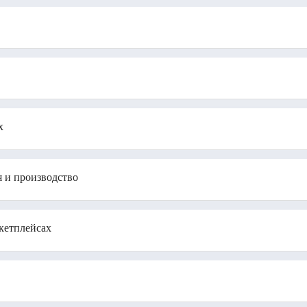
х
я и производство
кетплейсах