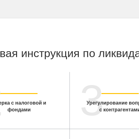
вая инструкция по ликвид
2
3
ерка с налоговой и
Урегулирование воп
фондами
с контрагентам