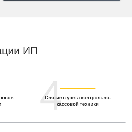
ации ИП
4
росов
Снятие с учета контрольно-
и
кассовой техники