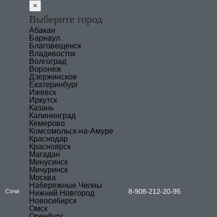
×
Выберите город
Абакан
Барнаул
Благовещенск
Владивосток
Волгоград
Воронеж
Дзержинское
Екатеринбург
Ижевск
Иркутск
Казань
Калининград
Кемерово
Комсомольск-на-Амуре
Краснодар
Красноярск
Магадан
Минусинск
Мичуринск
Москва
Набережные Челны
8-908-212-20-95
Сочи
Нижний Новгород
Новосибирск
Омск
Оренбург