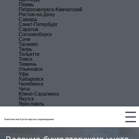
Пермь
Петропавловск-Камчатский
Ростов-на-Дону
Самара
Санкт-Петербург
Саратов
Сосновоборск
Сочи
Тасеево
Тверь
Тольятти
Томск
Тюмень
Ульяновск
Уфа
Хабаровск
Челябинск
Чита
Южно-Сахалинск
Якутск
Ярославль
Комплексное бухгалтерское сопровождение