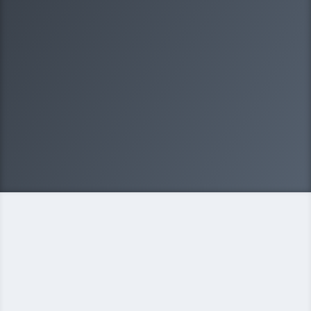
1/8
Какая у вас организационно-правовая
форма?
Выберите один вариантов ответа
ООО
ИП
Некоммерческая организация